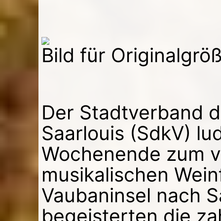
Bild für Originalgrö
Der Stadtverband de
Saarlouis (SdkV) l
Wochenende zum vi
musikalischen Weinf
Vaubaninsel nach Sa
begeisterten die za