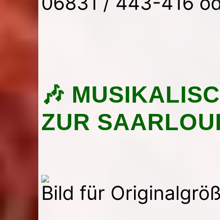
06831 / 443-416 o
🎶 MUSIKALIS
ZUR SAARLOUI
Bild für Originalgrö