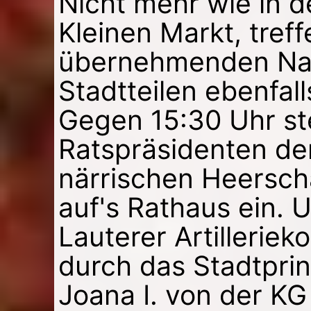
Nicht mehr wie in 
Kleinen Markt, treff
übernehmenden Nar
Stadtteilen ebenfal
Gegen 15:30 Uhr ste
Ratspräsidenten der
närrischen Heersch
auf's Rathaus ein. 
Lauterer Artillerie
durch das Stadtprin
Joana I. von der K