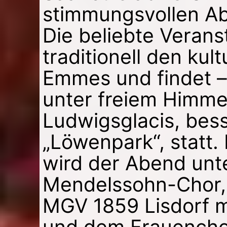
stimmungsvollen Abe
Die beliebte Verans
traditionell den kult
Emmes und findet –
unter freiem Himmel
Ludwigsglacis, bess
„Löwenpark“, statt. 
wird der Abend un
Mendelssohn-Chor,
MGV 1859 Lisdorf 
und dem Frauencho