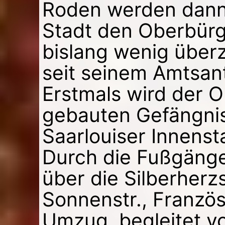
Roden werden dann 
Stadt den Oberbürg
bislang wenig übe
seit seinem Amtsant
Erstmals wird der 
gebauten Gefängni
Saarlouiser Innensta
Durch die Fußgäng
über die Silberherzs
Sonnenstr., Französ
Umzug, begleitet v