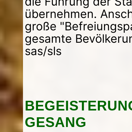
die Führung der St
übernehmen. Anschl
große "Befreiungspa
gesamte Bevölkerun
sas/sls
BEGEISTERUN
GESANG