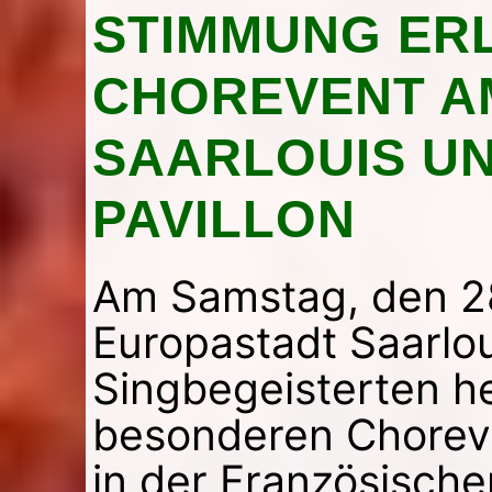
STIMMUNG ER
CHOREVENT AM 
SAARLOUIS U
PAVILLON
Am Samstag, den 28.
Europastadt Saarlou
Singbegeisterten he
besonderen Choreve
in der Französische